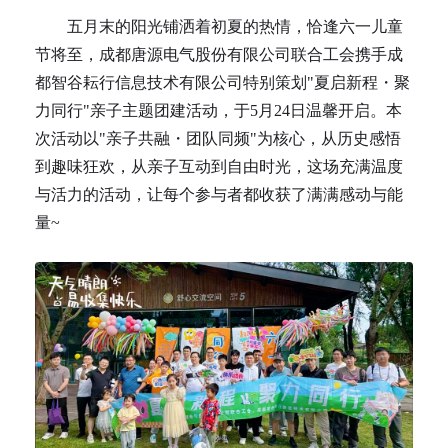
五月末的阳光铺洒着初夏的热情，恰逢六一儿童
节将至，成都唐源电气股份有限公司联合工会携手成
都智谷耘行信息技术有限公司特别策划"夏启新程・聚
力同行"亲子主题团建活动，于5月24日温馨开启。本
次活动以"亲子共融・团队同频"为核心，从历史感悟
到趣味狂欢，从亲子互动到自由时光，这场充满温度
与活力的活动，让每个参与者都收获了满满感动与能
量~